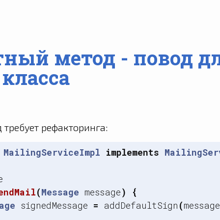
ный метод - повод д
 класса
 требует рефакторинга:
MailingServiceImpl
implements
MailingSer
e
endMail
(
Message
message
)
{
age
signedMessage
=
addDefaultSign
(
message