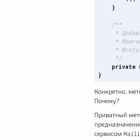
}
/**

     * Добав
     * @para
     * @retu
     */
private
}
Конкретно, ме
Почему?
Приватный мет
предназначение
сервисом
Mail