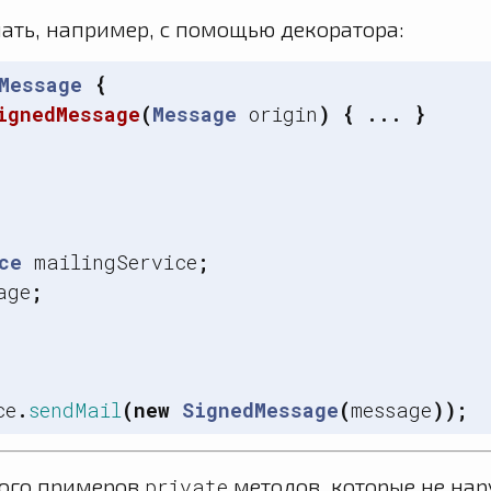
ать, например, с помощью декоратора:
Message
{
ignedMessage
(
Message
origin
)
{
...
}
ce
mailingService
;
age
;
ce
.
sendMail
(
new
SignedMessage
(
message
));
ого примеров
методов, которые не на
private