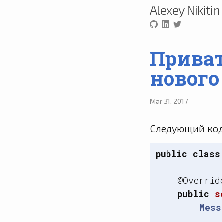
Alexey Nikitin
Приват
нового
Mar 31, 2017
Следующий код
public
class
@Overrid
public
s
Mess
...