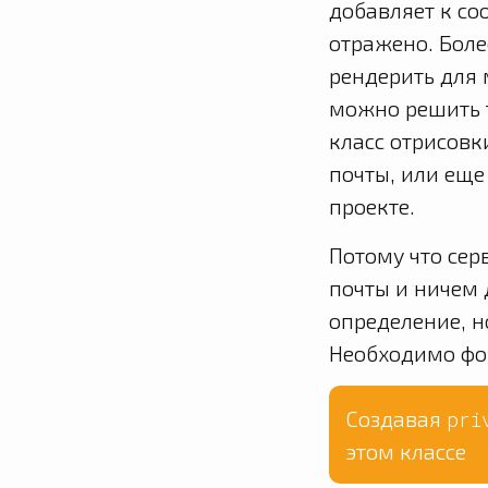
добавляет к со
отражено. Боле
рендерить для 
можно решить 
класс отрисовк
почты, или еще
проекте.
Потому что сер
почты и ничем 
определение, н
Необходимо фо
Создавая
pri
этом классе