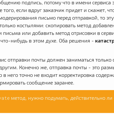
общению подпись, потому что в имени сервиса 
е того, если вдруг заказчик придет и скажет, ч
модерирования письмо перед отправкой, то эт
только костылями: скопировать метод добавле
и письма или добавить метод отрисовки в серв
 что-нибудь в этом духе. Оба решения -
катаст
вис отправки почты должен заниматься только
другим. Конечно же, отправка почты - это разм
о в него точно не входит корректировка содер
рмировать сообщение заранее.
метод, нужно подумать, действительно ли 
vate