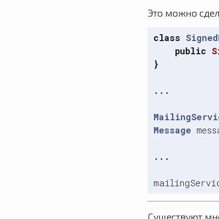
Это можно сдел
class
Signed
public
S
}
...
MailingServi
Message
mess
...
mailingServi
Существуют мн