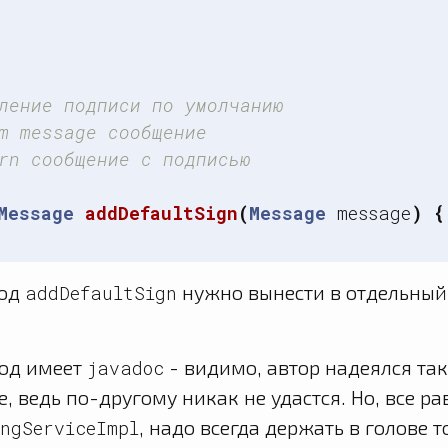
ление подписи по умолчанию

m message сообщение

rn сообщение с подписью

Message
addDefaultSign
(
Message
message
)
{
тод
нужно вынести в отдельный 
addDefaultSign
од имеет
- видимо, автор надеялся так
javadoc
, ведь по-другому никак не удастся. Но, все ра
, надо всегда держать в голове то
ingServiceImpl