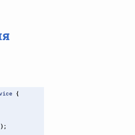
ля
vice
{
);