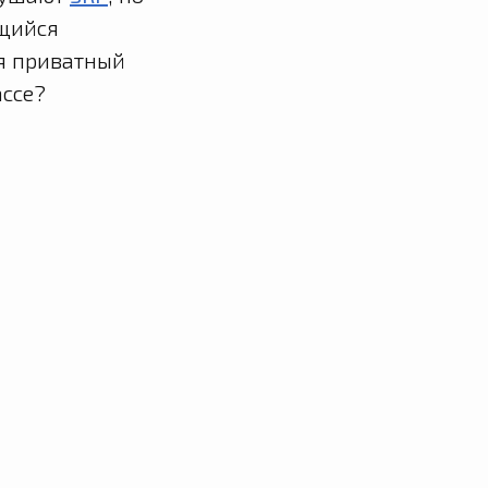
ющийся
ая приватный
ассе?