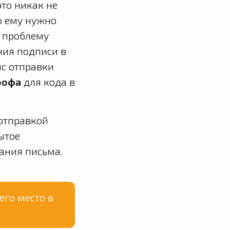
это никак не
то ему нужно
у проблему
ния подписи в
ис отправки
рофа
для кода в
 отправкой
ытое
жания письма.
его место в